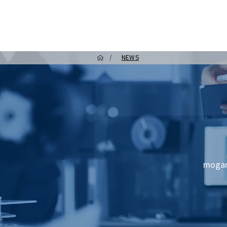
/
NEWS
mog