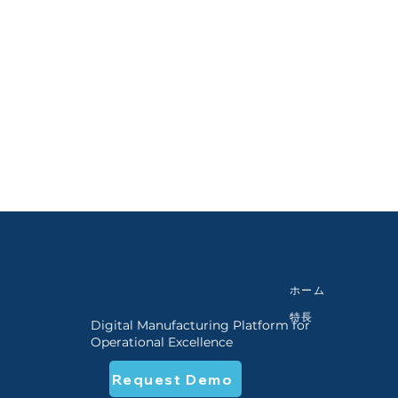
moganadx
ホーム
特長
Digital Manufacturing Platform for
Operational Excellence
Request Demo