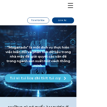
Tải về tài liệu
Liên hệ
​"Moganadx" là một dịch vụ thực hiện
việc biến đổi và phân tích dữ liệu trong
nhà máy để giải quyết các vấn đề
trong ngành sản xuất một cách thông
minh.
Tải về tài liệu chi tiết tại đây