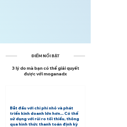
ĐIỂM NỔI BẬT
3 lý do mà bạn có thể giải quyết
được với moganadx
Bắt đầu với chi phí nhỏ và phát
triển kinh doanh lớn hơn... Có thể
sử dụng với rủi ro tối thiểu, thông
qua hình thức thanh toán định kỳ