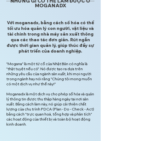
NHỮNG GÌ CÓ THỂ LÀM ĐƯỢC Ở
MOGANADX
Với moganadx, bằng cách số hóa có thể
tối ưu hóa quản lý con người, vật liệu và
tài chính trong nhà máy sản xuất thông
qua các thao tác đơn giản. Rút ngắn
được thời gian quản lý, giúp thúc đẩy sự
phát triển của doanh nghiệp.
"Mogana" là một từ cổ của Nhật Bản có nghĩa là
"thật tuyệt nếu có". Nó được tạo ra dựa trên
những yêu cầu của ngành sản xuất, khi mọi người
trong ngành hay nói rằng "Chúng tôi mong muốn
có một dịch vụ như thế này!"
Moganadx là một dịch vụ cho phép số hóa và quản
lý thông tin được thu thập hàng ngày tại nơi sản
xuất. Bằng cách làm này, nó giúp cải thiện chất
lượng của chu trình PDCA (Plan - Do - Check - Act)
bằng cách "trực quan hoá, tổng hợp và phân tích"
các hoạt động của thiết bị và toàn bộ hoạt động
kinh doanh.