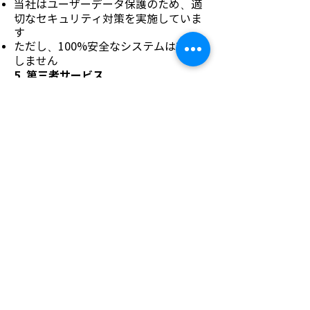
当社はユーザーデータ保護のため、適
切なセキュリティ対策を実施していま
す
ただし、100%安全なシステムは存在
しません
5. 第三者サービス
本アプリでは、以下の第三者サービス
を利用する場合があります。
AWS (Amazon Web Services - cloud
hosting, database, authentication...)
Google Play Services
6. 子どものプライバシー
本アプリは13歳未満の子どもを対象と
していません
当社は、子どもの個人情報を意図的に
収集することはありません
7. 本ポリシーの変更
当社は、本プライバシーポリシーを随
時更新する場合があります。変更後の
内容はオンライン上に掲載されます。
8. お問い合わせ
Email:
account2@rikkeisoft.com